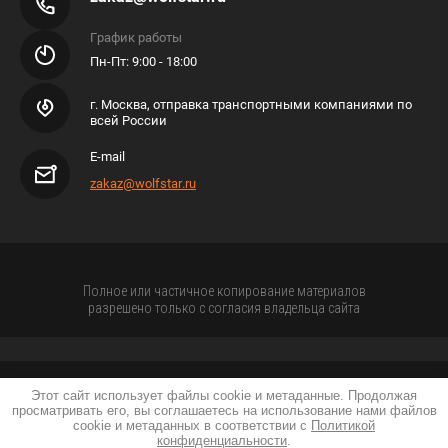
График работы
Пн-Пт: 9:00 - 18:00
г. Москва, отправка транспортными компаниями по
всей России
E-mail
zakaz@wolfstar.ru
Полное или частичное копирование материалов
разрешено только с согласия владельца сайта
Этот сайт использует файлы cookie и метаданные. Продолжая
просматривать его, вы соглашаетесь на использование нами файлов
Политика конфиденциальности
cookie и метаданных в соответствии с
Политикой
конфиденциальности
.