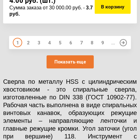
4.00
руб. (шт.)
В корзину
Cумма заказа от 30 000.00 руб. -
3.7
руб.
1
2
3
4
5
6
7
8
9
...
Показать еще
Сверла по металлу HSS с цилиндрическим
хвостовиком - это спиральные сверла,
изготовленные
по DIN 338 (ГОСТ 10902-77)
.
Рабочая часть выполнена в виде спиральных
винтовых канавок, образующих режущие
элементы – направляющие ленточки и
главные режущие кромки.
Угол заточки (угол
при вершине) 118.
Инструмент с