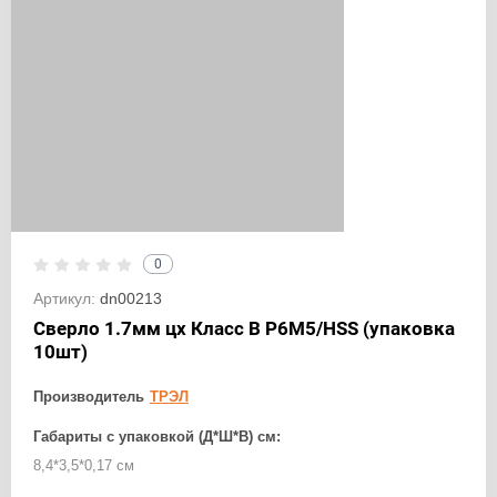
0
Артикул:
dn00213
Сверло 1.7мм цх Класс В Р6М5/HSS (упаковка
10шт)
Производитель
ТРЭЛ
Габариты с упаковкой (Д*Ш*В) см:
8,4*3,5*0,17 см