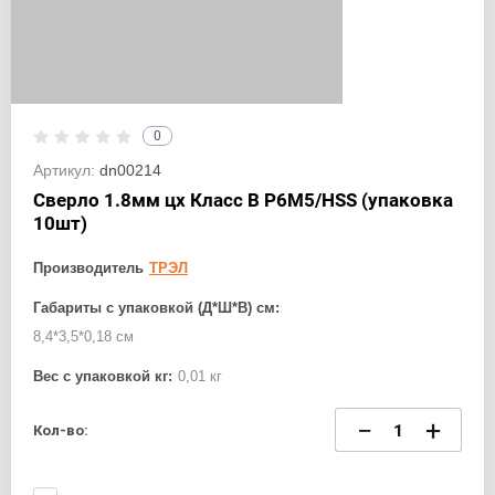
0
Артикул:
dn00214
Сверло 1.8мм цх Класс В Р6М5/HSS (упаковка
10шт)
Производитель
ТРЭЛ
Габариты с упаковкой (Д*Ш*В) см:
8,4*3,5*0,18 см
Вес с упаковкой кг:
0,01 кг
−
+
Кол-во: