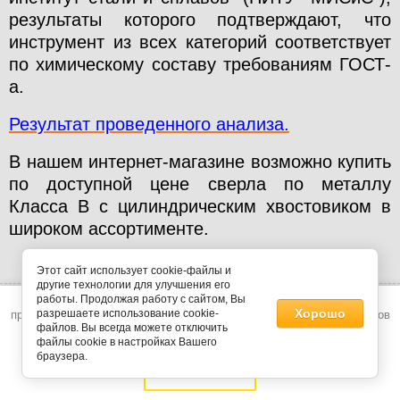
результаты которого подтверждают, что
инструмент из всех категорий соответствует
по химическому составу требованиям ГОСТ-
а.
Результат проведенного анализа.
В нашем интернет-магазине возможно купить
по доступной цене сверла по металлу
Класса В
с цилиндрическим хвостовиком в
широком ассортименте.
Этот сайт использует cookie-файлы и
другие технологии для улучшения его
работы. Продолжая работу с сайтом, Вы
Этот сайт использует файлы cookie и метаданные. Продолжая
Хорошо
разрешаете использование cookie-
просматривать его, вы соглашаетесь на использование нами файлов
файлов. Вы всегда можете отключить
cookie и метаданных в соответствии с
Политикой
конфиденциальности
.
файлы cookie в настройках Вашего
браузера.
zakaz@wolfstar.ru
Продолжить
Сравнение
Корзина
0
0
График работы