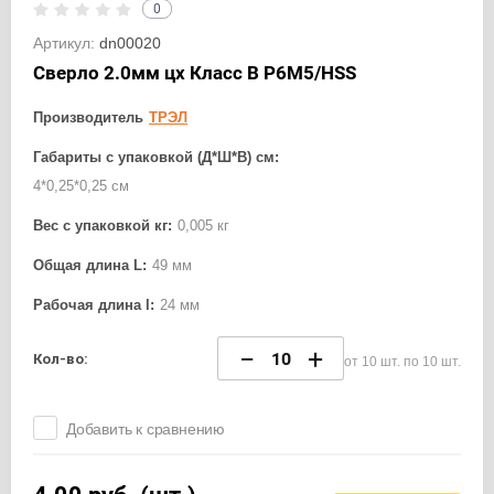
0
Артикул:
dn00020
Сверло 2.0мм цх Класс В Р6М5/HSS
Производитель
ТРЭЛ
Габариты с упаковкой (Д*Ш*В) см:
4*0,25*0,25 см
Вес с упаковкой кг:
0,005 кг
Общая длина L:
49 мм
Рабочая длина l:
24 мм
−
+
Кол-во:
от 10 шт. по 10 шт.
Добавить к сравнению