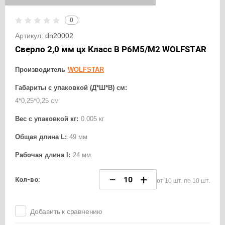
0
Артикул:
dn20002
Сверло 2,0 мм цх Класс В Р6М5/М2 WOLFSTAR
Производитель
WOLFSTAR
Габариты с упаковкой (Д*Ш*В) см:
4*0,25*0,25 см
Вес с упаковкой кг:
0.005 кг
Общая длина L:
49 мм
Рабочая длина l:
24 мм
−
+
Кол-во:
от 10 шт. по 10 шт.
Добавить к сравнению