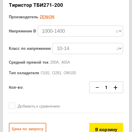
Тиристор ТБИ271-200
Производитель
ZENiON
Напряжение В
Класс по напряжению
Средний прямой ток
200А, 465А
Тип охладителя
О181, О281, ОМ105
−
+
Кол-во:
Добавить к сравнению
В корзину
Цена по запросу