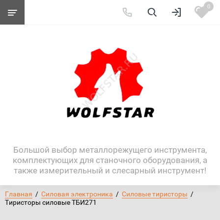
0
Большой выбор металлорежущего инструмента,
комплектующих для станочного оборудования, а
также измерительный и слесарный инструмент!
Главная
  /  
Силовая электроника
  /  
Силовые тиристоры
  /  
Тиристоры силовые ТБИ271