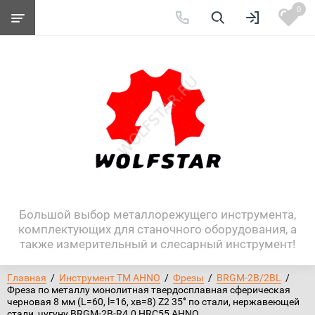
0
Большой выбор металлорежущего инструмента,
комплектующих для станочного оборудования, а
также измерительный и слесарный инструмент!
Главная
  /  
Инструмент ТМ AHNO
  /  
Фрезы
  /  
BRGM-2B/2BL
  /  
Фреза по металлу монолитная твердосплавная сферическая 
черновая 8 мм (L=60, l=16, хв=8) Z2 35° по стали, нержавеющей 
стали, чугуну BRGM-2B-R4.0 HRC55 AHNO