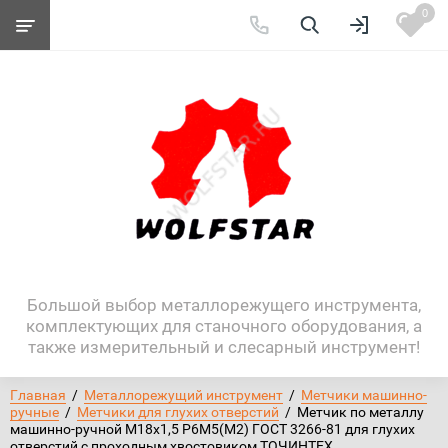
0
Большой выбор металлорежущего инструмента,
комплектующих для станочного оборудования, а
также измерительный и слесарный инструмент!
Главная
  /  
Металлорежущий инструмент
  /  
Метчики машинно-
ручные
  /  
Метчики для глухих отверстий
  /  Метчик по металлу 
машинно-ручной М18х1,5 Р6М5(М2) ГОСТ 3266-81 для глухих 
отверстий с проходным хвостовиком ТОЧИНТЕХ