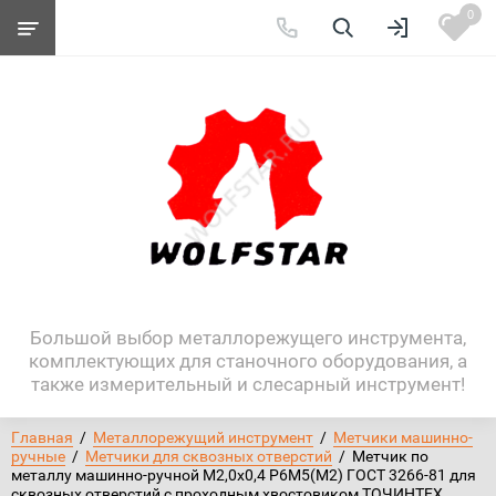
0
Большой выбор металлорежущего инструмента,
комплектующих для станочного оборудования, а
также измерительный и слесарный инструмент!
Главная
  /  
Металлорежущий инструмент
  /  
Метчики машинно-
ручные
  /  
Метчики для сквозных отверстий
  /  Метчик по 
металлу машинно-ручной М2,0х0,4 Р6М5(М2) ГОСТ 3266-81 для 
сквозных отверстий с проходным хвостовиком ТОЧИНТЕХ