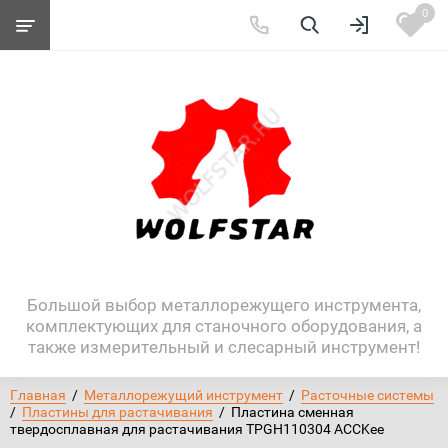
0
Большой выбор металлорежущего инструмента,
комплектующих для станочного оборудования, а
также измерительный и слесарный инструмент!
Главная
  /  
Металлорежущий инструмент
  /  
Расточные системы
/  
Пластины для растачивания
  /  Пластина сменная 
твердосплавная для растачивания TPGH110304 ACCKee