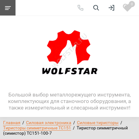
0
Большой выбор металлорежущего инструмента,
комплектующих для станочного оборудования, а
также измерительный и слесарный инструмент!
Главная
  /  
Силовая электроника
  /  
Силовые тиристоры
  /  
Тиристоры симметричные ТС151
  /  Тиристор симметричный 
(симистор) ТС151-100-7