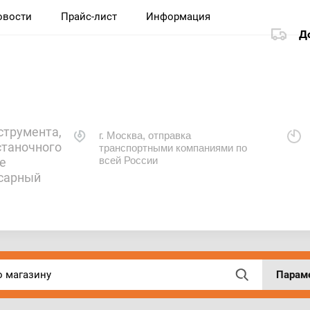
овости
Прайс-лист
Информация
Д
струмента,
г. Москва, отправка
станочного
транспортными компаниями по
всей России
е
есарный
Парам