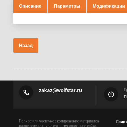
Описание
Параметры
Модификации
Назад
zakaz@wolfstar.ru
Г
П
Полное или частичное копирование материалов
Глав
разрешено только с согласия владельца сайта