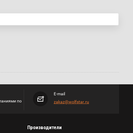
E-mail
паниями по
zakaz@wolfstar.ru
Производители