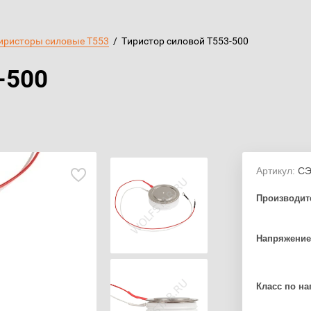
иристоры силовые Т553
  /  Тиристор силовой Т553-500
-500
Артикул:
СЭ
Производит
Напряжение
Класс по н