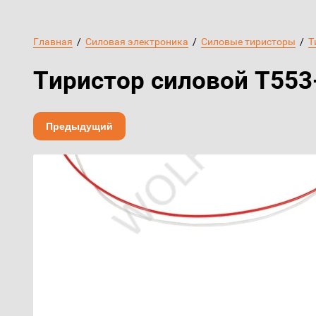
Главная
  /  
Силовая электроника
  /  
Силовые тиристоры
  /  
Т
Тиристор силовой Т553
Предыдущий