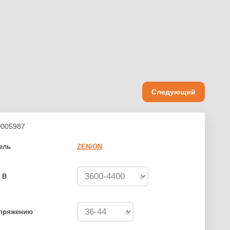
Следующий
005987
ель
ZENiON
 В
апряжению