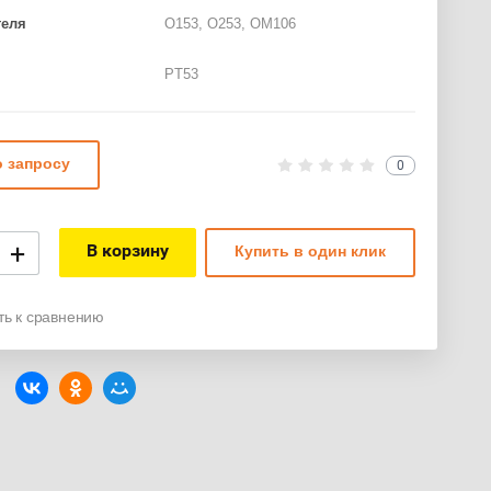
теля
О153, О253, ОМ106
PT53
о запросу
0
+
В корзину
Купить в один клик
ть к сравнению
: