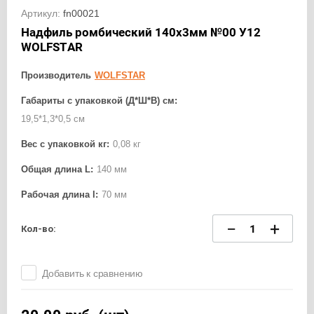
Артикул:
fn00021
Надфиль ромбический 140х3мм №00 У12
WOLFSTAR
Производитель
WOLFSTAR
Габариты с упаковкой (Д*Ш*В) см:
19,5*1,3*0,5 см
Вес с упаковкой кг:
0,08 кг
Общая длина L:
140 мм
Рабочая длина l:
70 мм
−
+
Кол-во:
Добавить к сравнению