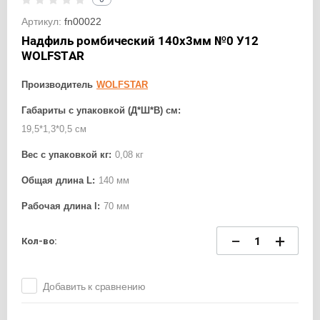
Артикул:
fn00022
Надфиль ромбический 140х3мм №0 У12
WOLFSTAR
Производитель
WOLFSTAR
Габариты с упаковкой (Д*Ш*В) см:
19,5*1,3*0,5 см
Вес с упаковкой кг:
0,08 кг
Общая длина L:
140 мм
Рабочая длина l:
70 мм
−
+
Кол-во:
Добавить к сравнению