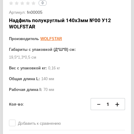
0
Артикул:
fn00005
Надфиль полукруглый 140х3мм №00 У12
WOLFSTAR
Производитель
WOLFSTAR
Габариты с упаковкой (Д*Ш*В) см:
19,5*1,3*0,5 см
Вес с упаковкой кг:
0,16 кг
Общая длина L:
140 мм
Рабочая длина l:
70 мм
−
+
Кол-во:
Добавить к сравнению