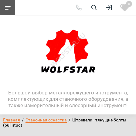
0
Большой выбор металлорежущего инструмента,
комплектующих для станочного оборудования, а
также измерительный и слесарный инструмент!
Главная
  /  
Станочная оснастка
  /  Штревели - тянущие болты 
(pull stud)