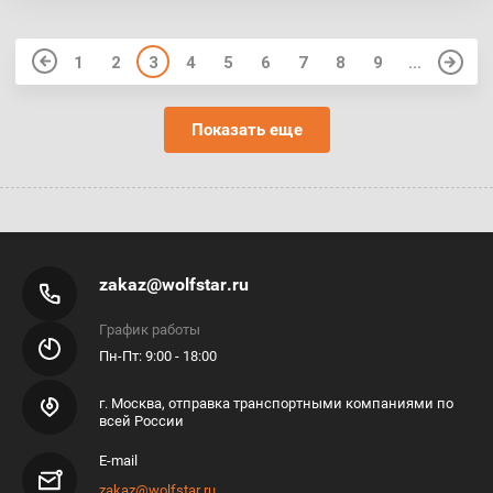
1
2
3
4
5
6
7
8
9
...
Показать еще
zakaz@wolfstar.ru
График работы
Пн-Пт: 9:00 - 18:00
г. Москва, отправка транспортными компаниями по
всей России
E-mail
zakaz@wolfstar.ru