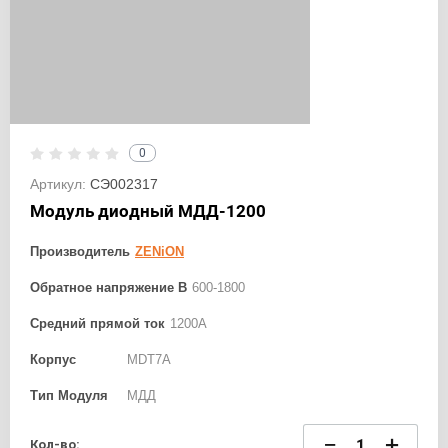
0
Артикул:
СЭ002317
Модуль диодный МДД-1200
Производитель
ZENiON
Обратное напряжение В
600-1800
Средний прямой ток
1200А
Корпус
MDT7A
Тип Модуля
МДД
−
+
Кол-во: