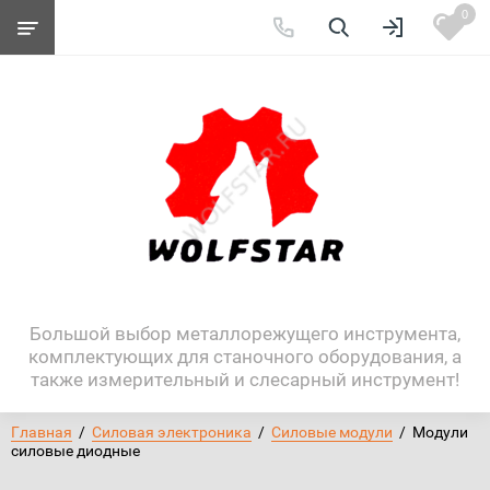
0
Большой выбор металлорежущего инструмента,
комплектующих для станочного оборудования, а
также измерительный и слесарный инструмент!
Главная
  /  
Силовая электроника
  /  
Силовые модули
  /  Модули 
силовые диодные