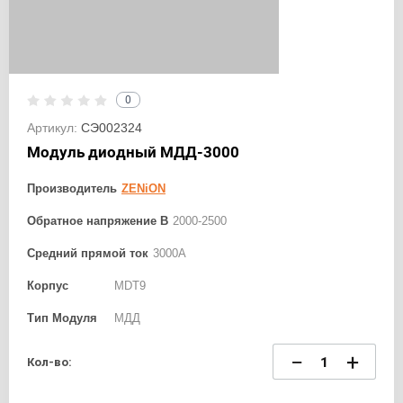
0
Артикул:
СЭ002324
Модуль диодный МДД-3000
Производитель
ZENiON
Обратное напряжение В
2000-2500
Средний прямой ток
3000А
Корпус
MDT9
Тип Модуля
МДД
−
+
Кол-во: